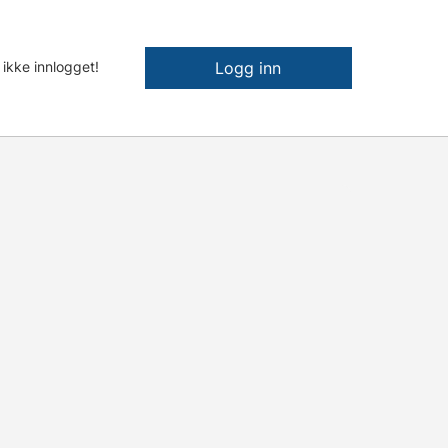
 ikke innlogget!
Logg inn